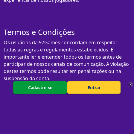
experiência de nossos jogadores.
Termos e Condições
Os usuários da 97Games concordam em respeitar
todas as regras e regulamentos estabelecidos. É
importante ler e entender todos os termos antes de
participar de nossos canais de comunicação. A violação
destes termos pode resultar em penalizações ou na
suspensão da conta.
X
Cadastre-se
Entrar