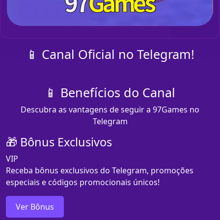
📱 Canal Oficial no Telegram!
📱 Benefícios do Canal
Descubra as vantagens de seguir a 97Games no
Telegram
🎁 Bônus Exclusivos
VIP
Receba bônus exclusivos do Telegram, promoções
especiais e códigos promocionais únicos!
Ver Bônus