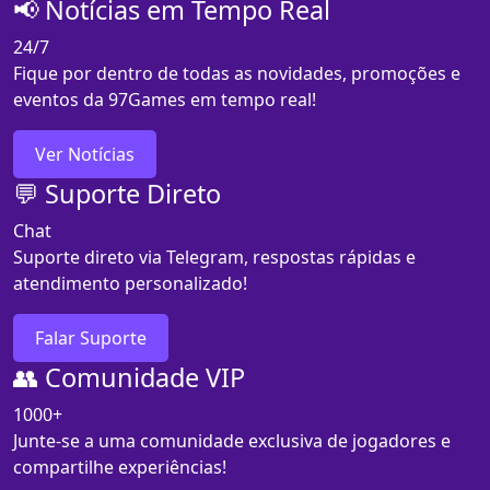
📢 Notícias em Tempo Real
24/7
Fique por dentro de todas as novidades, promoções e
eventos da 97Games em tempo real!
Ver Notícias
💬 Suporte Direto
Chat
Suporte direto via Telegram, respostas rápidas e
atendimento personalizado!
Falar Suporte
👥 Comunidade VIP
1000+
Junte-se a uma comunidade exclusiva de jogadores e
compartilhe experiências!