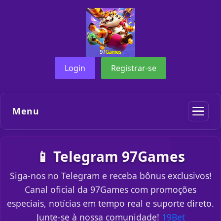
Login
Registrar-se
Menu
📱 Telegram 97Games
Siga-nos no Telegram e receba bônus exclusivos!
Canal oficial da 97Games com promoções
especiais, notícias em tempo real e suporte direto.
Junte-se à nossa comunidade!
19Bet