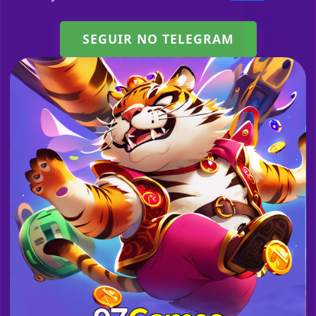
SEGUIR NO TELEGRAM