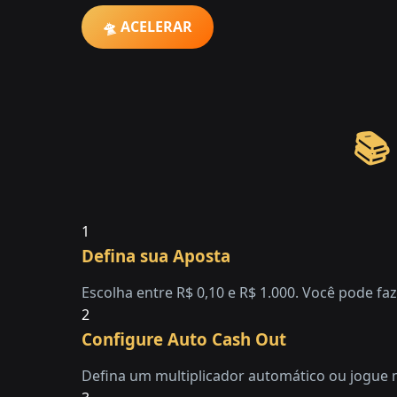
🛸 ACELERAR
📚
1
Defina sua Aposta
Escolha entre R$ 0,10 e R$ 1.000. Você pode fa
2
Configure Auto Cash Out
Defina um multiplicador automático ou jogue