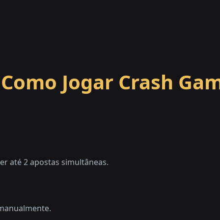
 Como Jogar Crash Ga
zer até 2 apostas simultâneas.
 manualmente.