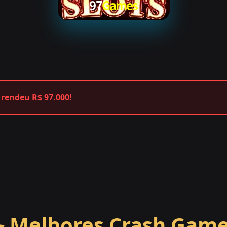
 rendeu R$ 97.000!
️ Melhores Crash Gam