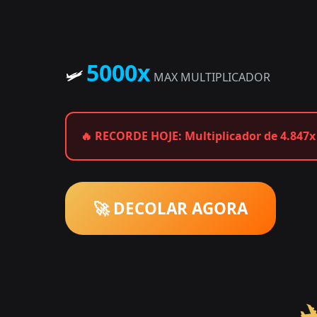
5000x
🛩️
MAX MULTIPLICADOR
🔥
RECORDE HOJE:
Multiplicador de 4.847x
🚀 DECOLAR AGORA
✈