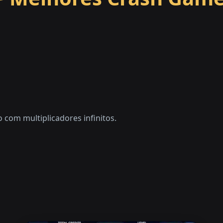
com multiplicadores infinitos.