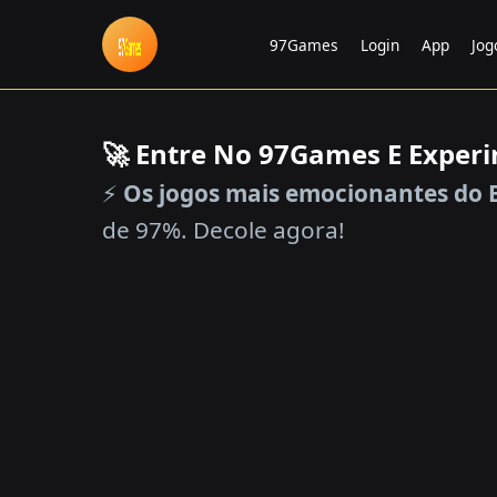
97Games
Login
App
Jog
🚀 Entre No 97Games E Exper
⚡
Os jogos mais emocionantes do B
de 97%. Decole agora!